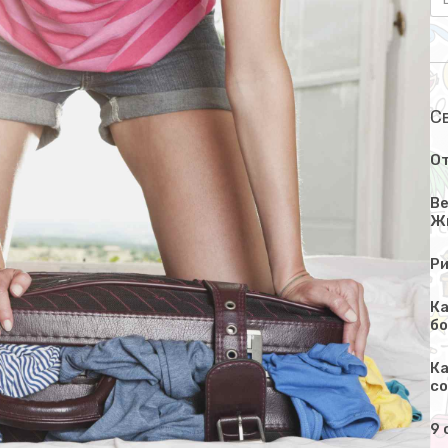
С
О
Ве
Ж
Ри
Ка
бо
Ка
со
9 