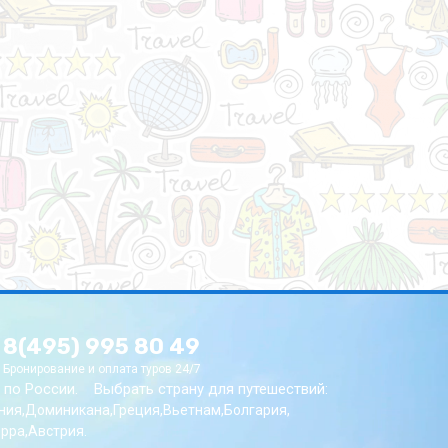
8(495) 995 80 49
Бронирование и оплата туров 24/7
 по России.
Выбрать страну для путешествий:
ния
Доминикана
Греция
Вьетнам
Болгария
рра
Австрия