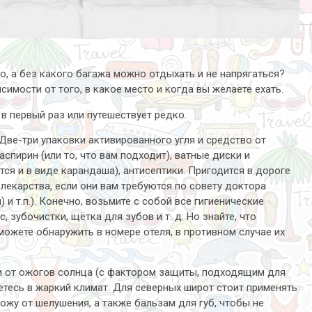
о, а без какого багажа можно отдыхать и не напрягаться?
имости от того, в какое место и когда вы желаете ехать.
 в первый раз или путешествует редко.
ве-три упаковки активированного угля и средство от
спирин (или то, что вам подходит), ватные диски и
ся и в виде карандаша), антисептики. Пригодится в дороге
екарства, если они вам требуются по совету доктора
 и т.п.). Конечно, возьмите с собой все гигиенические
, зубочистки, щётка для зубов и т. д. Но знайте, что
можете обнаружить в номере отеля, в противном случае их
и от ожогов солнца (с фактором защиты, подходящим для
яетесь в жаркий климат. Для северных широт стоит применять
ожу от шелушения, а также бальзам для губ, чтобы не