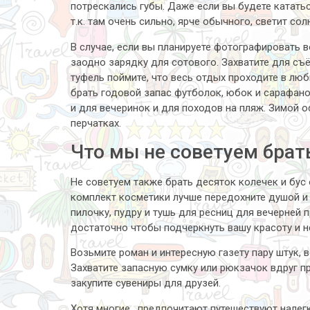
потрескались губы. Даже если вы будете катать
т.к. там очень сильно, ярче обычного, светит сол
В случае, если вы планируете фотографировать 
заодно зарядку для сотового. Захватите для съ
туфель поймите, что весь отдых проходите в люб
брать годовой запас футболок, юбок и сарафано
и для вечеринок и для походов на пляж. Зимой о
перчатках.
Что мы не советуем брать
Не советуем также брать десяток колечек и бус 
комплект косметики лучше передохните душой и 
пилочку, пудру и тушь для ресниц для вечерней 
достаточно чтобы подчеркнуть вашу красоту и 
Возьмите роман и интересную газету пару штук, в
Захватите запасную сумку или рюкзачок вдруг п
закупите сувениры для друзей.
Хотя многие , предпочитают путешествуют налег