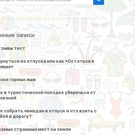
вежие записи
тзывы тест
рнуться из отпуска или как «Остаться в
ивых»
ски горных лыж
к в туристической поездке уберечься от
лезней
к собрать чемодан в отпуск и что взять с
бой в дорогу?
самых страшных мест на земле