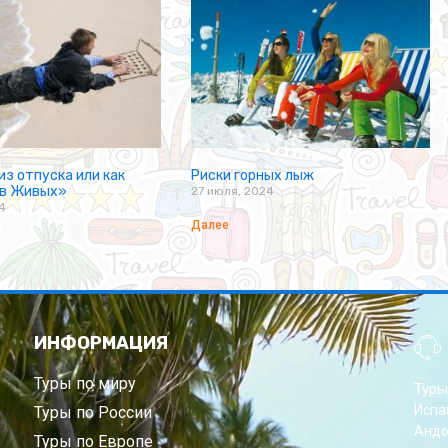
из отпуска или как
Риски горных лыж
 в Живых»
27 июля, 2024
4
Далее
ИНФОРМАЦИЯ
Туры по миру
Туры
Испа
Туры по России
Андо
Туры по Европе