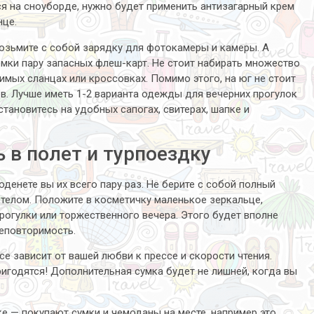
ся на сноуборде, нужно будет применить антизагарный крем
нце.
возьмите с собой зарядку для фотокамеры и камеры. А
ёмки пару запасных флеш-карт. Не стоит набирать множество
имых сланцах или кроссовках. Помимо этого, на юг не стоит
в. Лучше иметь 1-2 варианта одежды для вечерних прогулок
становитесь на удобных сапогах, свитерах, шапке и
 в полет и турпоездку
оденете вы их всего пару раз. Не берите с собой полный
телом. Положите в косметичку маленькое зеркальце,
прогулки или торжественного вечера. Этого будет вполне
неповторимость.
се зависит от вашей любви к прессе и скорости чтения.
ригодятся! Дополнительная сумка будет не лишней, когда вы
ке — покупают сумки и чемоданы на месте, например это