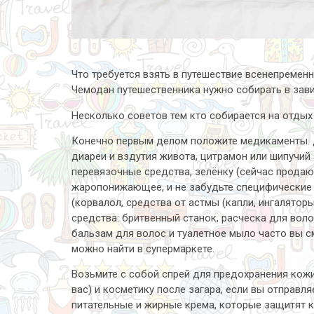
Что требуется взять в путешествие всенепременн
Чемодан путешественника нужно собирать в завис
Несколько советов тем кто собирается на отдых
Конечно первым делом положите медикаменты. Д
диареи и вздутия живота, цитрамон или шипучий а
перевязочные средства, зелёнку (сейчас продают
жаропонижающее, и не забудьте специфические л
(корвалол, средства от астмы (капли, ингаляторы)
средства: бритвенный станок, расческа для волос
бальзам для волос и туалетное мыло часто вы с
можно найти в супермаркете.
Возьмите с собой спрей для предохранения кож
вас) и косметику после загара, если вы отправл
питательные и жирные крема, которые защитят к