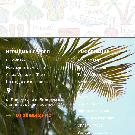
МЕРИДИАН ТРЕВЕЛ
ИНФОРМАЦИЯ
О Компании
Туры по миру
Реквизиты компании
Туры по России
Офис Меридиан Тревел
Туры по Европе
Наш адрес и контакты
Meridian Elite Service
Отели
Акции
м. Динамо или м. Белорусская
Страхование
Ленинградский проспект, 27
Оформление виз
ОТЗЫВЫ 2 ГИС
Рассрочка и кредит
Оплата туров
Условия возврата