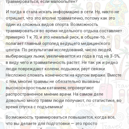
травмироваться, если малоопытен?
И тогда я стала искать информацию в сети. Ну, никто не
отрицает, что это вполне травматично, потому как это
один из сложных видов спорта. Возможность
травмироваться во время недельного отдыха составляет
примерно 1 к 70, и это немалый риск, в общем-то, —
полагает главный ортопед ведущего медицинского
центра. По результатам исследований, число людей,
выбирающих лыжи, увеличивается из года в год на 3-5%,
в виду чего и травматичность растет. Не так уж и редко
люди повреждают колени, лодыжки, рвут связки.
Несложно сломать конечности на крутом вираже. Вместе
с тем, многие травмы не обязательно вызваны
высокоскоростным катанием, опровергают
распространенное мнение врачи. На самом деле
довольно много травм люди получают, по статистике, во
время спуска с подъемника!
Возможность травмироваться повышается, когда все,
что вы делаете для подготовки — это просто