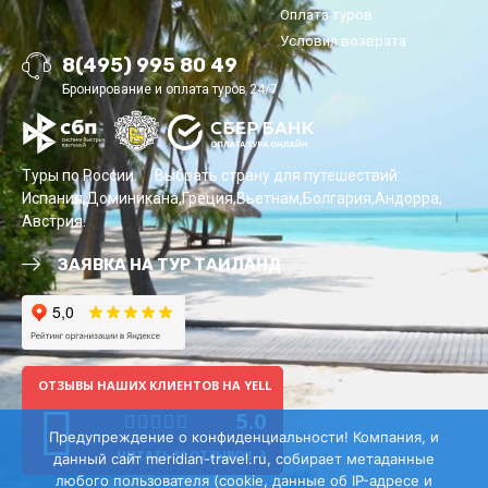
Оплата туров
Условия возврата
8(495) 995 80 49
Бронирование и оплата туров 24/7
Туры по России.
Выбрать страну для путешествий:
Испания
Доминикана
Греция
Вьетнам
Болгария
Андорра
Австрия
ЗАЯВКА НА ТУР ТАИЛАНД
ОТЗЫВЫ НАШИХ КЛИЕНТОВ НА YELL
5.0
Предупреждение о конфиденциальности! Компания, и
ЧИТАТЬ 39 ОТЗЫВОВ
данный сайт meridian-travel.ru, cобирает метаданные
любого пользователя (cookie, данные об IP-адресе и