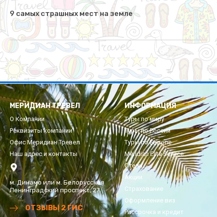
9 самых страшных мест на земле
МЕРИДИАН ТРЕВЕЛ
ИНФОРМАЦИЯ
О Компании
Туры по миру
Реквизиты компании
Туры по России
Офис Меридиан Тревел
Туры по Европе
Наш адрес и контакты
Meridian Elite Service
Отели
Акции
м. Динамо или м. Белорусская
Страхование
Ленинградский проспект, 27
Оформление виз
ОТЗЫВЫ 2 ГИС
Рассрочка и кредит