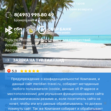
Оплата туров
Условия возврата
8(495) 995 80 49
Бронирование и оплата туров 24/7
Туры по России.
Выбрать страну для путешествий:
Испания
Доминикана
Греция
Вьетнам
Болгария
Андорра
Австрия
ЗАЯВКА НА ТУР ТАИЛАНД
Предупреждение о конфиденциальности! Компания, и
данный сайт meridian-travel.ru, cобирает метаданные
Рейтинг на
Yell.ru
.
любого пользователя (cookie, данные об IP-адресе и
местоположении) для улучшения функционирования сайта
в автоматическом режиме и, если посетитель сайта не
хочет, чтобы эти его данные обрабатывались, то должен
© Меридиан Тревел Туристическая компания Москва
покинуть сайт. Так же Компания собирает и обрабатывает
Россия 1996 - 2024