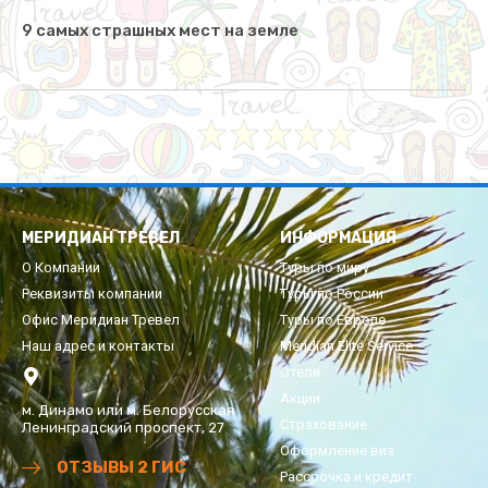
9 самых страшных мест на земле
МЕРИДИАН ТРЕВЕЛ
ИНФОРМАЦИЯ
О Компании
Туры по миру
Реквизиты компании
Туры по России
Офис Меридиан Тревел
Туры по Европе
Наш адрес и контакты
Meridian Elite Service
Отели
Акции
м. Динамо или м. Белорусская
Страхование
Ленинградский проспект, 27
Оформление виз
ОТЗЫВЫ 2 ГИС
Рассрочка и кредит